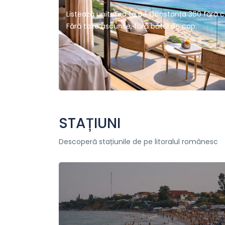
Listează unitatea ta pe Constanța 360 fără cos
Fără taxe ascunse, fără bătăi de cap.
STAȚIUNI
Descoperă stațiunile de pe litoralul românesc