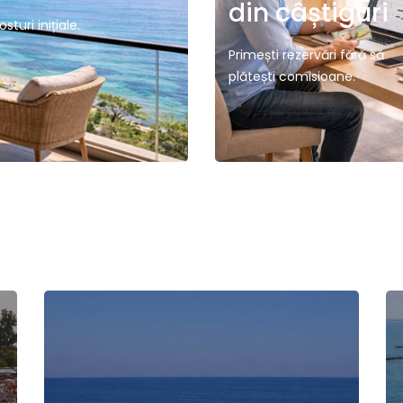
din câștiguri
turi inițiale.
Primești rezervări fără să
plătești comisioane.