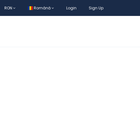
RON
Română
Login
Sign Up