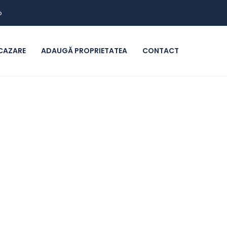
o
CAZARE
ADAUGĂ PROPRIETATEA
CONTACT
toral
in Constanța și împrejurimi