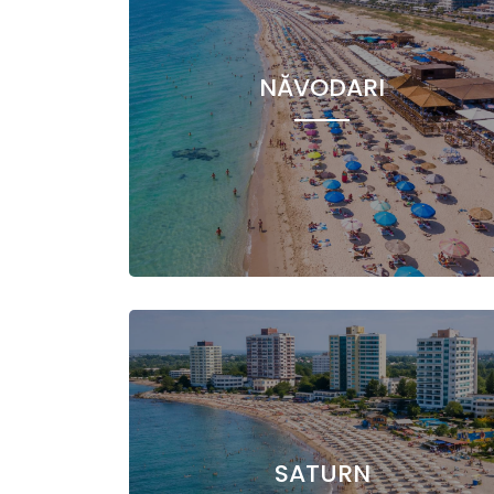
NĂVODARI
SATURN