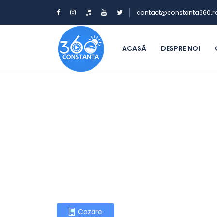
contact@constanta360.r
ACASĂ
DESPRE NOI
Cazare pe li
Găsește rapid cele mai bune cazări d
Cazare