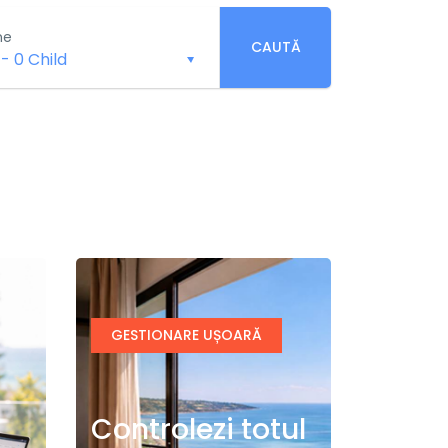
ne
CAUTĂ
-
0 Child
GESTIONARE UȘOARĂ
Controlezi totul